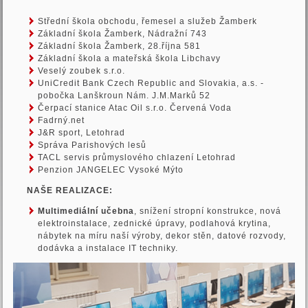
Střední škola obchodu, řemesel a služeb Žamberk
Základní škola Žamberk, Nádražní 743
Základní škola Žamberk, 28.října 581
Základní škola a mateřská škola Libchavy
Veselý zoubek s.r.o.
UniCredit Bank Czech Republic and Slovakia, a.s. -
pobočka Lanškroun Nám. J.M.Marků 52
Čerpací stanice Atac Oil s.r.o. Červená Voda
Fadrný.net
J&R sport, Letohrad
Správa Parishových lesů
TACL servis průmyslového chlazení Letohrad
Penzion JANGELEC Vysoké Mýto
NAŠE REALIZACE:
Multimediální učebna
, snížení stropní konstrukce, nová
elektroinstalace, zednické úpravy, podlahová krytina,
nábytek na míru naší výroby, dekor stěn, datové rozvody,
dodávka a instalace IT techniky.