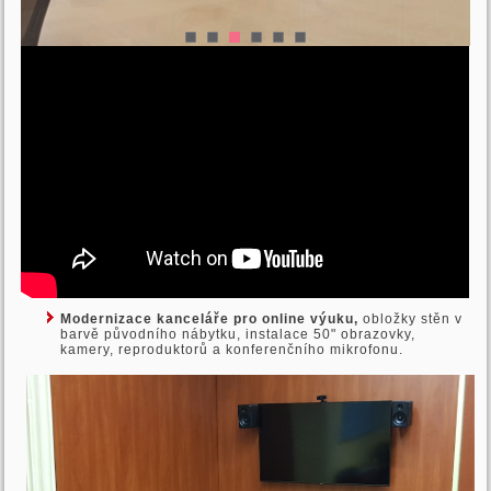
Modernizace kanceláře pro online výuku,
obložky stěn v
barvě původního nábytku, instalace 50" obrazovky,
kamery, reproduktorů a konferenčního mikrofonu.