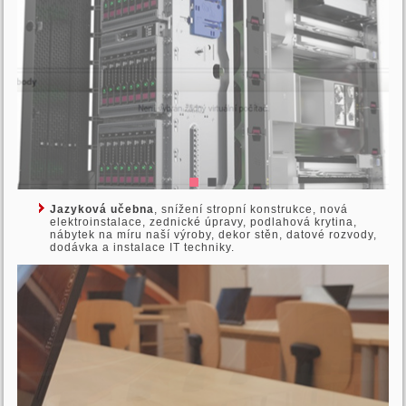
Jazyková učebna
, snížení stropní konstrukce, nová
elektroinstalace, zednické úpravy, podlahová krytina,
nábytek na míru naší výroby, dekor stěn, datové rozvody,
dodávka a instalace IT techniky.